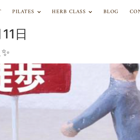
T
PILATES
HERB CLASS
BLOG
CO
月11日
✨